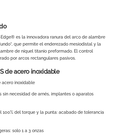
ado
p-Edge® es la innovadora ranura del arco de alambre
ofundo”, que permite el enderezado mesiodistal y la
lambre de níquel titanio preformado. El control
urado por arcos rectangulares pasivos.
S de acero inoxidable
 acero inoxidable
s sin necesidad de arnés, implantes o aparatos
l 100% del torque y la punta: acabado de tolerancia
eras: solo 1 a 3 onzas