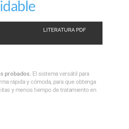
idable
LITERATURA PDF
os probados.
El sistema versátil para
orma rápida y cómoda, para que obtenga
itas y menos tiempo de tratamiento en