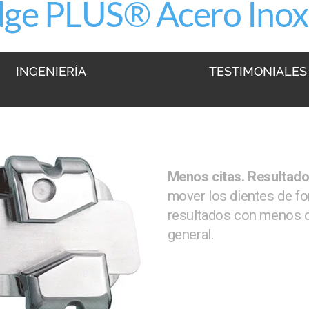
dge PLUS® Acero Inox
INGENIERÍA
TESTIMONIALES
Menos citas. Resultad
mover los dientes de f
resultados con menos c
general.