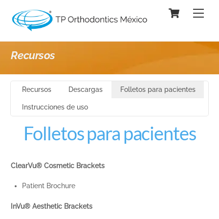
Skip
Cart
Men
to
content
Recursos
Recursos
Descargas
Folletos para pacientes
Instrucciones de uso
Folletos para pacientes
ClearVu® Cosmetic Brackets
Patient Brochure
InVu® Aesthetic Brackets