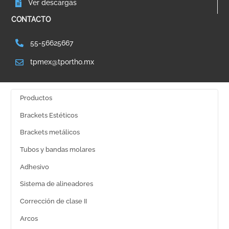
Ver descargas
CONTACTO
55-56625667
tpmex@tportho.mx
Productos
Brackets Estéticos
Brackets metálicos
Tubos y bandas molares
Adhesivo
Sistema de alineadores
Corrección de clase II
Arcos