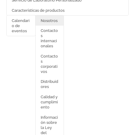
Servicio de Laboratorio Personalizado
Características de productos
Calendari
Nosotros
o de
Contacto
eventos
s
internaci
onales
Contacto
s
corporati
vos
Distribuid
ores
Calidad y
cumplimi
ento
Informaci
ón sobre
la Ley
del