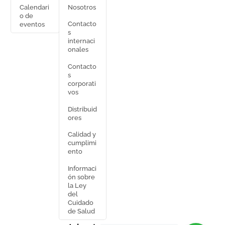
Calendari
Nosotros
o de
Contacto
eventos
s
internaci
onales
Contacto
s
corporati
vos
Distribuid
ores
Calidad y
cumplimi
ento
Informaci
ón sobre
la Ley
del
Cuidado
de Salud