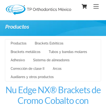
Skip
Cart
Men
to
content
Productos
Productos
Brackets Estéticos
Brackets metálicos
Tubos y bandas molares
Adhesivo
Sistema de alineadores
Corrección de clase II
Arcos
Auxiliares y otros productos
Nu Edge NX® Brackets de
Cromo Cobalto con