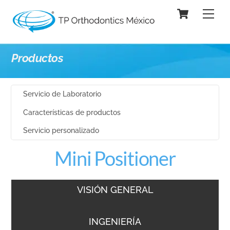
Skip
Cart
Men
to
content
Productos
Servicio de Laboratorio
Características de productos
Servicio personalizado
Mini Positioner
VISIÓN GENERAL
INGENIERÍA