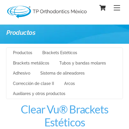
Skip
Cart
Men
to
content
Productos
Productos
Brackets Estéticos
Brackets metálicos
Tubos y bandas molares
Adhesivo
Sistema de alineadores
Corrección de clase II
Arcos
Auxiliares y otros productos
Clear Vu® Brackets
Estéticos