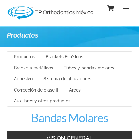
Skip
Cart
Men
to
content
Productos
Productos
Brackets Estéticos
Brackets metálicos
Tubos y bandas molares
Adhesivo
Sistema de alineadores
Corrección de clase II
Arcos
Auxiliares y otros productos
Bandas Molares
VISIÓN GENERAL