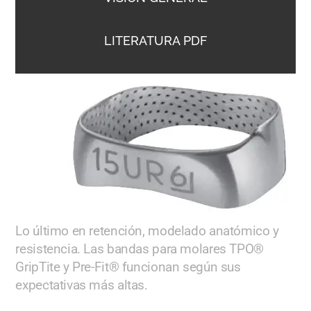
LITERATURA PDF
Lo último en retención, modelado anatómico y
resistencia. Las bandas para molares TPO®
GripTite y Pre-Fit® funcionan según sus
expectativas más altas.