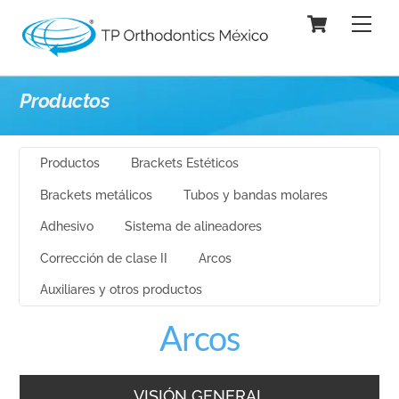
Skip
Cart
Men
to
content
Productos
Productos
Brackets Estéticos
Brackets metálicos
Tubos y bandas molares
Adhesivo
Sistema de alineadores
Corrección de clase II
Arcos
Auxiliares y otros productos
Arcos
VISIÓN GENERAL