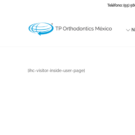
Skip
Teléfono: (55) 5
to
content
No
[ihc-visitor-inside-user-page]